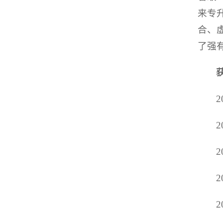
来专
合、
了强