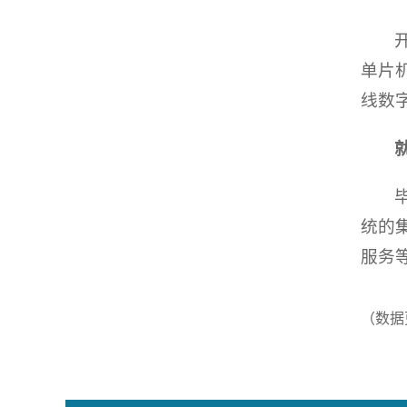
单片
线数
统的
服务
（数据更